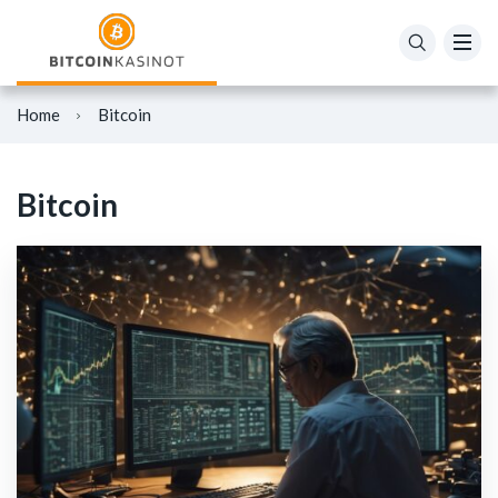
Mikä on bitcoin?
Mikä on Ethereum?
Home
Bitcoin
Bitcoin