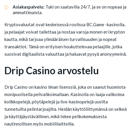
Asiakaspalvelu:
Tuki on saatavilla 24/7, ja se on nopeaa ja
ammattimaista.
Kryptovaluutat ovat keskeisessä roolissa BC.Game -kasinolla,
ja pelaajat voivat tallettaa ja nostaa varoja monen eri krypton
kautta, mikä tarjoaa ylimääräisen turvallisuuden ja nopeat
transaktiot. Tämä on erityisen houkuttelevaa pelaajille, jotka
suosivat digitaalista valuuttaa ja haluavat pysyä anonyymeinä.
Drip Casino arvostelu
Drip Casino on kasino ilman lisenssiä, joka on saanut huomiota
monipuolisella pelivalikoimallaan. Kasinolla on laaja valikoima
kolikkopelejä, pöytäpelejä ja live-kasinopelejä useilta
tunnetuilta pelintarjoajilta. Heidän käyttöliittymänsä on selkeä
ja käyttäjäystävällinen, mikä tekee pelikokemuksesta
nautinnollisen myös mobiililaitteilla.