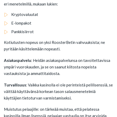
eri menetelmillä, mukaan lukien:
Kryptovaluutat
E-lompakot
Pankkisiirrot
Kotiutusten nopeus on yksi RoosterBetin vahvuuksista; ne
pyritään käsittelemään nopeasti.
Asiakaspalvelu
: Heidän asiakaspalvelunsa on tavoitettavissa
ympäri vuorokauden, ja se on saanut kiitosta nopeista
vastauksista ja ammattitaidosta.
Turvallisuus
: Vaikka kasinolla ei ole perinteistä pelilisenssiä, se
väittää käyttävänsä korkean tason salausmenetelmiä
käyttäjien tietoturvan varmistamiseksi.
Muistutus pelaajille: on tärkeää muistaa, että pelatessa
kasinoilla ilman lisenssiä, pelaajan vastuulla on itse arvioida