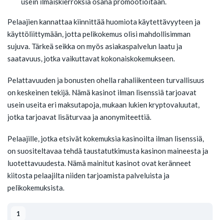
usein ilmaiskierroksia osana promootioitaan.
Pelaajien kannattaa kiinnittää huomiota käytettävyyteen ja
käyttöliittymään, jotta pelikokemus olisi mahdollisimman
sujuva. Tärkeä seikka on myös asiakaspalvelun laatu ja
saatavuus, jotka vaikuttavat kokonaiskokemukseen.
Pelattavuuden ja bonusten ohella rahaliikenteen turvallisuus
on keskeinen tekijä. Nämä kasinot ilman lisenssiä tarjoavat
usein useita eri maksutapoja, mukaan lukien kryptovaluutat,
jotka tarjoavat lisäturvaa ja anonymiteettiä.
Pelaajille, jotka etsivät kokemuksia kasinoilta ilman lisenssiä,
on suositeltavaa tehdä taustatutkimusta kasinon maineesta ja
luotettavuudesta. Nämä mainitut kasinot ovat keränneet
kiitosta pelaajilta niiden tarjoamista palveluista ja
pelikokemuksista.