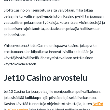
Slotti Casino on lisensoitu ja sitä valvotaan, mikä takaa
pelaajille turvallisen peliympäristön. Kasino pyrkii tarjoamaan
vastuullisen pelaamisen työkaluja, kuten itsearviointitestejä ja
pelaamisen rajoittamista, auttaakseen pelaajia hallitsemaan
pelaamistaan.
Yhteenvetona Slotti Casino on lupaava kasino, joka pyrkii
erottumaan alan kilpailussa innovatiivisilla peleillään ja
käyttäjäystävällisellä lähestymistavallaan nettikasinon
käyttökokemukseen.
Jet10 Casino arvostelu
Jet10 Casino tarjoaa pelaajille monipuolisen pelivalikoiman,
joka sisältää
kolikkopelejä
, pöytäpelejä sekä livekasinoa.
Kasino käyttää tunnettuja ohjelmistotoimittajia, kuten
NetEnt
ja
Microgaming
, joka takaa laadukkaat pelikokemukset.