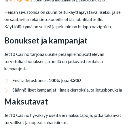
Heidän sivustonsa on suunniteltu käyttäjäystävälliseksi, ja se
on saatavilla sekä tietokoneille että mobiililaitteille.
Käyttöliittymä on selkeä ja peleihin on helppo navigoida.
Bonukset ja kampanjat
Jet10 Casino tarjoaa uusille pelaajille houkuttelevan
tervetuliaisbonuksen, ja heillä on jatkuvasti erilaisia
kampanjoita.
Ensitalletusbonus:
100%
jopa
€300
Säännölliset kampanjat: Ilmaiskierroksia, talletusbonuksia
Maksutavat
Jet10 Casino hyväksyy useita eri maksutapoja, jotka takaavat
turvalliset ja nopeat rahansiirrot.