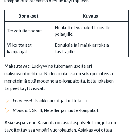
kampanjoita olemassa oleville käyttäjilleen.
Bonukset
Kuvaus
Houkutteleva paketti uusille
Tervetuliaisbonus
pelaajille.
Viikoittaiset
Bonuksia ja ilmaiskierroksia
kampanjat
käyttäjille.
Maksutavat:
LuckyWins tukemaan useita eri
maksuvaihtoehtoja. Niiden joukossa on sekä perinteisiä
menetelmiä että moderneja e-lompakoita, jotta jokaisen
tarpeet täyttyisivät.
Perinteiset
: Pankkisiirrot ja luottokortit
Modernit
: Skrill, Neteller ja muut e-lompakot
Asiakaspalvelu:
Kasinolla on asiakaspalvelutiimi, joka on
tavoitettavissa ympäri vuorokauden. Asiakas voi ottaa