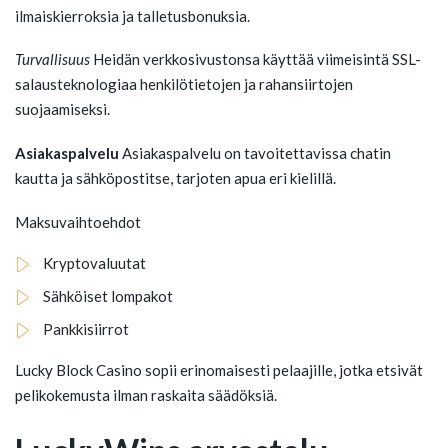
ilmaiskierroksia ja talletusbonuksia.
Turvallisuus
Heidän verkkosivustonsa käyttää viimeisintä SSL-
salausteknologiaa henkilötietojen ja rahansiirtojen
suojaamiseksi.
Asiakaspalvelu
Asiakaspalvelu on tavoitettavissa chatin
kautta ja sähköpostitse, tarjoten apua eri kielillä.
Maksuvaihtoehdot
Kryptovaluutat
Sähköiset lompakot
Pankkisiirrot
Lucky Block Casino sopii erinomaisesti pelaajille, jotka etsivät
pelikokemusta ilman raskaita säädöksiä.