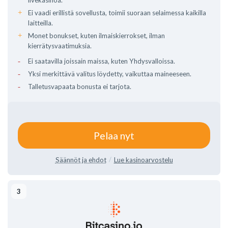
livekasinoa.
Ei vaadi erillistä sovellusta, toimii suoraan selaimessa kaikilla
laitteilla.
Monet bonukset, kuten ilmaiskierrokset, ilman
kierrätysvaatimuksia.
Ei saatavilla joissain maissa, kuten Yhdysvalloissa.
Yksi merkittävä valitus löydetty, vaikuttaa maineeseen.
Talletusvapaata bonusta ei tarjota.
Pelaa nyt
Säännöt ja ehdot
Lue kasinoarvostelu