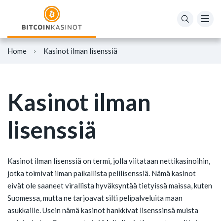
Mikä on bitcoin?
Mikä on Ethereum?
Home
Kasinot ilman lisenssiä
Kasinot ilman
lisenssiä
Kasinot ilman lisenssiä on termi, jolla viitataan nettikasinoihin,
jotka toimivat ilman paikallista pelilisenssiä. Nämä kasinot
eivät ole saaneet virallista hyväksyntää tietyissä maissa, kuten
Suomessa, mutta ne tarjoavat silti pelipalveluita maan
asukkaille. Usein nämä kasinot hankkivat lisenssinsä muista