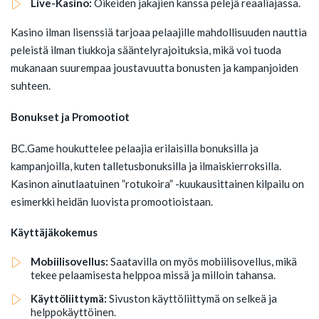
Live-Kasino:
Oikeiden jakajien kanssa pelejä reaaliajassa.
Kasino ilman lisenssiä tarjoaa pelaajille mahdollisuuden nauttia
peleistä ilman tiukkoja sääntelyrajoituksia, mikä voi tuoda
mukanaan suurempaa joustavuutta bonusten ja kampanjoiden
suhteen.
Bonukset ja Promootiot
BC.Game houkuttelee pelaajia erilaisilla bonuksilla ja
kampanjoilla, kuten talletusbonuksilla ja ilmaiskierroksilla.
Kasinon ainutlaatuinen ”rotukoira” -kuukausittainen kilpailu on
esimerkki heidän luovista promootioistaan.
Käyttäjäkokemus
Mobiilisovellus:
Saatavilla on myös mobiilisovellus, mikä
tekee pelaamisesta helppoa missä ja milloin tahansa.
Käyttöliittymä:
Sivuston käyttöliittymä on selkeä ja
helppokäyttöinen.