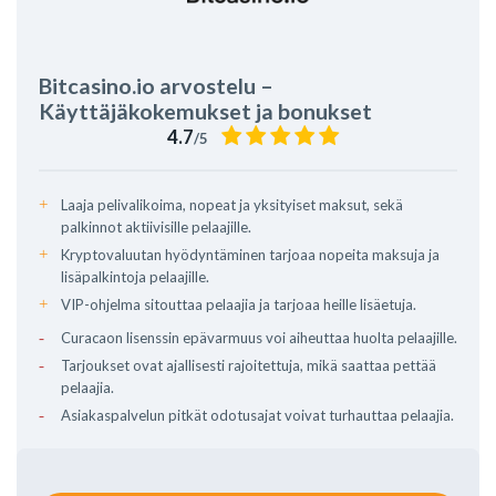
Bitcasino.io arvostelu –
Käyttäjäkokemukset ja bonukset
4.7
/5
Laaja pelivalikoima, nopeat ja yksityiset maksut, sekä
palkinnot aktiivisille pelaajille.
Kryptovaluutan hyödyntäminen tarjoaa nopeita maksuja ja
lisäpalkintoja pelaajille.
VIP-ohjelma sitouttaa pelaajia ja tarjoaa heille lisäetuja.
Curacaon lisenssin epävarmuus voi aiheuttaa huolta pelaajille.
Tarjoukset ovat ajallisesti rajoitettuja, mikä saattaa pettää
pelaajia.
Asiakaspalvelun pitkät odotusajat voivat turhauttaa pelaajia.