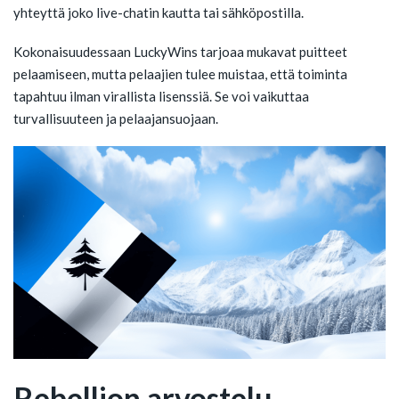
yhteyttä joko live-chatin kautta tai sähköpostilla.
Kokonaisuudessaan LuckyWins tarjoaa mukavat puitteet
pelaamiseen, mutta pelaajien tulee muistaa, että toiminta
tapahtuu ilman virallista lisenssiä. Se voi vaikuttaa
turvallisuuteen ja pelaajansuojaan.
Rebellion arvostelu