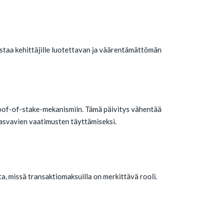
listaa kehittäjille luotettavan ja väärentämättömän
oof-of-stake-mekanismiin. Tämä päivitys vähentää
kasvavien vaatimusten täyttämiseksi.
, missä transaktiomaksuilla on merkittävä rooli.