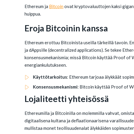
Ethereum ja
Bitcoin
ovat kryptovaluuttojen kaksi gigant
huippua.
Eroja Bitcoinin kanssa
Ethereum erottuu Bitcoinista useilla tärkeillä tavoin. E
ja dAppsille (decentralized applications). Se tekee Ethe
konsensusmekanismia; missä Bitcoin käyttää Proof of W
energiankulutukseen.
Käyttötarkoitus
: Ethereum tarjoaa älykkäät sopimu
Konsensusmekanismi
: Bitcoin käyttää Proof of W
Lojaliteetti yhteisössä
Ethereumilla ja Bitcoinilla on molemmilla vahvat, omista
digitaalisena kultana ja deflaationaarisena varallisuu
mullistaa monet teollisuudenalat älykkäiden sopimusten