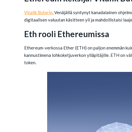
Vitalik Buterin
, Venäjällä syntynyt kanadalainen ohjelm
digitaalisen valuutan käsitteen yli ja mahdollistaisi la
Eth rooli Ethereumissa
Ethereum-verkossa Ether (ETH) on paljon enemmän kuin pe
kannustimena lohkoketjuverkon ylläpitäjille. ETH on väl
token.