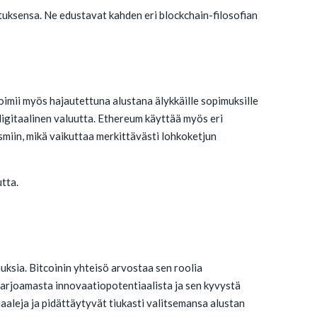
tuksensa. Ne edustavat kahden eri blockchain-filosofian
toimii myös hajautettuna alustana älykkäille sopimuksille
 digitaalinen valuutta. Ethereum käyttää myös eri
miin, mikä vaikuttaa merkittävästi lohkoketjun
utta.
uksia. Bitcoinin yhteisö arvostaa sen roolia
tarjoamasta innovaatiopotentiaalista ja sen kyvystä
aleja ja pidättäytyvät tiukasti valitsemansa alustan