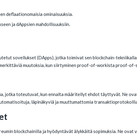
 sen deflaationomaisia ominaisuuksia.
kseen ja dAppsien mahdollisuuksiin.
tetut sovellukset (DApps), jotka toimivat sen blockchain-tekniikall
 merkittäviä muutoksia, kun siirtyminen proof-of-workista proof-of
, jotka toteutuvat, kun ennalta määritellyt ehdot täyttyvät. Ne ovat
utomatisoituja, läpinäkyviä ja muuttumattomia transaktioprotokollia
et
eumin blockchainilla ja hyödyntävät älykkäitä sopimuksia. Ne ovat vas