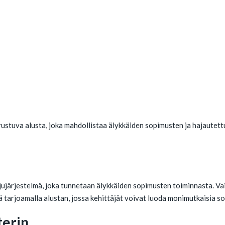
stuva alusta, joka mahdollistaa älykkäiden sopimusten ja hajautettu
järjestelmä, joka tunnetaan älykkäiden sopimusten toiminnasta. Vaik
tarjoamalla alustan, jossa kehittäjät voivat luoda monimutkaisia so
terin