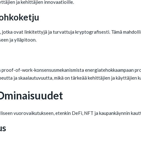
täjien ja kehittäjien innovaatioille.
lohkoketju
 jotka ovat linkitettyjä ja turvattuja kryptografisesti. Tämä mahdol
een ja ylläpitoon.
s
rkon proof-of-work-konsensusmekanismista energiatehokkaampaan pr
utta ja skaalautuvuutta, mikä on tärkeää kehittäjien ja käyttäjien 
 Ominaisuudet
liseen vuorovaikutukseen, etenkin DeFi, NFT ja kaupankäynnin kautta
us