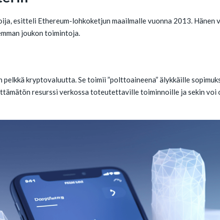
oija, esitteli Ethereum-lohkoketjun maailmalle vuonna 2013. Hänen vi
ajemman joukon toimintoja.
lkkä kryptovaluutta. Se toimii ”polttoaineena” älykkäille sopimuksil
ttämätön resurssi verkossa toteutettaville toiminnoille ja sekin voi 