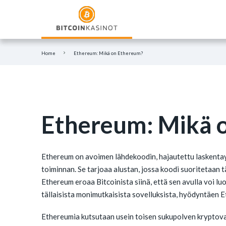
Mikä on bitcoin?
Mikä on Ethereum?
Home
Ethereum: Mikä on Ethereum?
Ethereum: Mikä 
Ethereum on avoimen lähdekoodin, hajautettu laskentaym
toiminnan. Se tarjoaa alustan, jossa koodi suoritetaan
Ethereum eroaa Bitcoinista siinä, että sen avulla voi l
tällaisista monimutkaisista sovelluksista, hyödyntäen 
Ethereumia kutsutaan usein toisen sukupolven kryptovalu