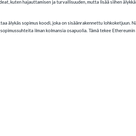
eat, kuten hajauttamisen ja turvallisuuden, mutta lisää siihen älykkä
taa älykäs sopimus koodi, joka on sisäänrakennettu lohkoketjuun. N
sopimussuhteita ilman kolmansia osapuolia. Tämä tekee Ethereumin 