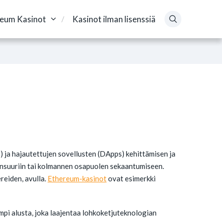
reum Kasinot
Kasinot ilman lisenssiä
 ja hajautettujen sovellusten (DApps) kehittämisen ja
sensuuriin tai kolmannen osapuolen sekaantumiseen.
reiden, avulla.
Ethereum-kasinot
ovat esimerkki
mpi alusta, joka laajentaa lohkoketjuteknologian