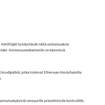
a. Kehittäjät hyödyntävät näitä ominaisuuksia
-stake -konsensusmekanismiin on käynnissä.
 koodipätkiä, jotka toimivat Ethereum-blockchainilla.
.
tustuskykyisiä sensuurille ja keskitetylle kontrollille,