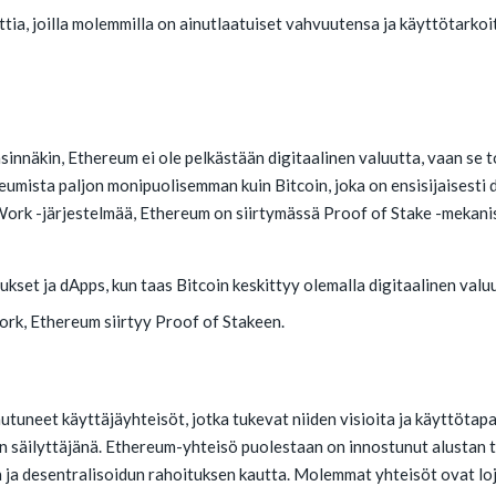
tia, joilla molemmilla on ainutlaatuiset vahvuutensa ja käyttötarkoi
nsinnäkin, Ethereum ei ole pelkästään digitaalinen valuutta, vaan se 
reumista paljon monipuolisemman kuin Bitcoin, joka on ensisijaisesti
ork -järjestelmää, Ethereum on siirtymässä Proof of Stake -mekanis
kset ja dApps, kun taas Bitcoin keskittyy olemalla digitaalinen valu
ork, Ethereum siirtyy Proof of Stakeen.
utuneet käyttäjäyhteisöt, jotka tukevat niiden visioita ja käyttötapa
den säilyttäjänä. Ethereum-yhteisö puolestaan on innostunut alustan 
 ja desentralisoidun rahoituksen kautta. Molemmat yhteisöt ovat loja