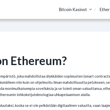
Bitcoin Kasinot
Ethe
on Ethereum?
päristö, joka mahdollistaa älykkäiden sopimusten (smart contracts)
 täsmälleen niin kuin on ohjelmoitu ilman mahdollisuutta petokseen, 
uoda monimutkaisempia sovelluksia ja se toimii oman valuuttansa, ethe
Ethereumin lohkoketjuteknologiaa uhkapelaamisen alalla.
utaksi, koska se ei ole pelkästään digitaalinen valuutta, vaan laaje